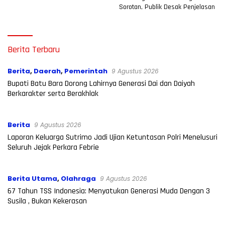
Sorotan, Publik Desak Penjelasan
Radar007.com
Berita Terbaru
Berita
,
Daerah
,
Pemerintah
9 Agustus 2026
Bupati Batu Bara Dorong Lahirnya Generasi Dai dan Daiyah
Berkarakter serta Berakhlak
Berita
9 Agustus 2026
Laporan Keluarga Sutrimo Jadi Ujian Ketuntasan Polri Menelusuri
Seluruh Jejak Perkara Febrie
Berita Utama
,
Olahraga
9 Agustus 2026
67 Tahun TSS Indonesia: Menyatukan Generasi Muda Dengan 3
Susila , Bukan Kekerasan