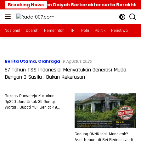
Langsung
ya Generasi Dai dan Daiyah Berkarakter serta Berakhlak
Breaking News
ke
konten
Nasional
Daerah
Pemerintah
TNI
Polri
Politik
Peristiwa
Berita Utama
,
Olahraga
9 Agustus 2026
67 Tahun TSS Indonesia: Menyatukan Generasi Muda
Dengan 3 Susila , Bukan Kekerasan
Baznas Purworejo Kucurkan
Rp290 Jura Untuk 35 Rumaj
Warga , Bupati Yuli Genjot 49
Desa Prioritas RTLH
Gedung BNNK Inhil Mangkrak?
Aset Negara di Sei Beringin Jadi