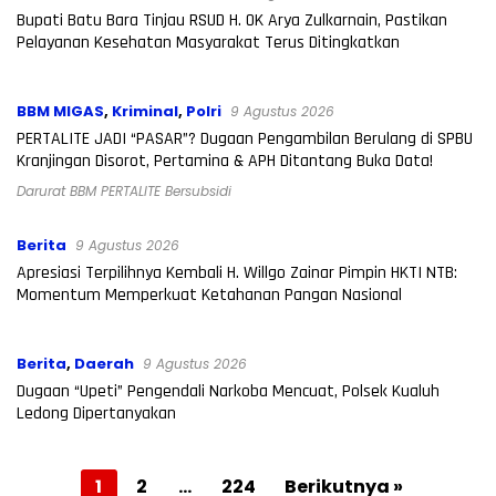
Bupati Batu Bara Tinjau RSUD H. OK Arya Zulkarnain, Pastikan
Pelayanan Kesehatan Masyarakat Terus Ditingkatkan
BBM MIGAS
,
Kriminal
,
Polri
9 Agustus 2026
PERTALITE JADI “PASAR”? Dugaan Pengambilan Berulang di SPBU
Kranjingan Disorot, Pertamina & APH Ditantang Buka Data!
Darurat BBM PERTALITE Bersubsidi
Berita
9 Agustus 2026
Apresiasi Terpilihnya Kembali H. Willgo Zainar Pimpin HKTI NTB:
Momentum Memperkuat Ketahanan Pangan Nasional
Berita
,
Daerah
9 Agustus 2026
Dugaan “Upeti” Pengendali Narkoba Mencuat, Polsek Kualuh
Ledong Dipertanyakan
Paginasi
1
2
…
224
Berikutnya »