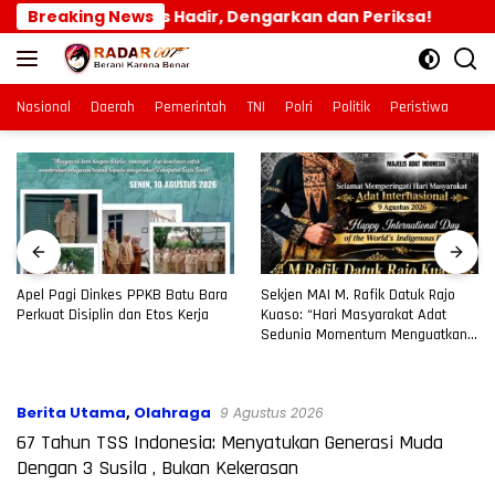
Langsung
t Santoso Harus Hadir, Dengarkan dan Periksa!
Breaking News
Apel
ke
konten
Nasional
Daerah
Pemerintah
TNI
Polri
Politik
Peristiwa
Apel Pagi Dinkes PPKB Batu Bara
Sekjen MAI M. Rafik Datuk Rajo
Perkuat Disiplin dan Etos Kerja
Kuaso: “Hari Masyarakat Adat
Sedunia Momentum Menguatkan
Jati Diri Bangsa dan Persatuan
Nusantara”
Berita Utama
,
Olahraga
9 Agustus 2026
67 Tahun TSS Indonesia: Menyatukan Generasi Muda
Dengan 3 Susila , Bukan Kekerasan