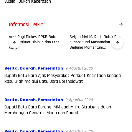
Susila , Bukan Kekerasan
Informasi Terkini
Apel Pagi Dinkes PPKB Batu
Sekjen MAI M. Rafik Datuk Rajo
Bara Perkuat Disiplin dan Etos
Kuaso: “Hari Masyarakat Adat
L
Kerja
Sedunia Momentum
D
Menguatkan Jati Diri Bangsa
dan Persatuan Nusantara”
Berita
,
Daerah
,
Pemerintah
9 Agustus 2026
Bupati Batu Bara Ajak Masyarakat Perkuat Kecintaan kepada
Rasulullah melalui Batu Bara Bersholawat
Berita
,
Daerah
,
Pemerintah
9 Agustus 2026
Bupati Batu Bara Dorong IMM Jadi Mitra Strategis dalam
Membangun Generasi Muda dan Daerah
Berita
,
Daerah
,
Pemerintah
9 Agustus 2026