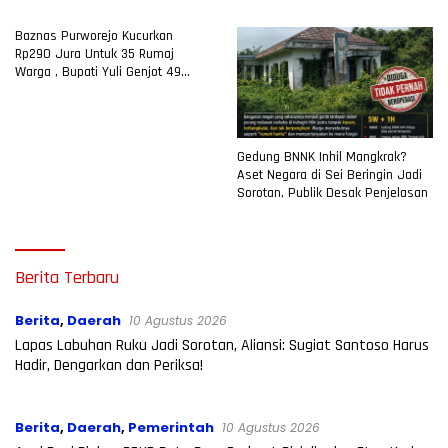
Baznas Purworejo Kucurkan
Rp290 Jura Untuk 35 Rumaj
Warga , Bupati Yuli Genjot 49
Desa Prioritas RTLH
Gedung BNNK Inhil Mangkrak?
Aset Negara di Sei Beringin Jadi
Sorotan, Publik Desak Penjelasan
Radar007.com
Berita Terbaru
Berita
,
Daerah
10 Agustus 2026
Lapas Labuhan Ruku Jadi Sorotan, Aliansi: Sugiat Santoso Harus
Hadir, Dengarkan dan Periksa!
Berita
,
Daerah
,
Pemerintah
10 Agustus 2026