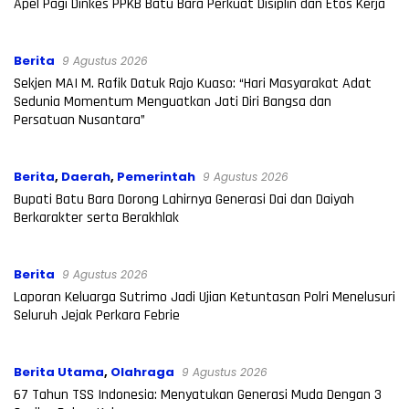
Apel Pagi Dinkes PPKB Batu Bara Perkuat Disiplin dan Etos Kerja
Berita
9 Agustus 2026
Sekjen MAI M. Rafik Datuk Rajo Kuaso: “Hari Masyarakat Adat
Sedunia Momentum Menguatkan Jati Diri Bangsa dan
Persatuan Nusantara”
Berita
,
Daerah
,
Pemerintah
9 Agustus 2026
Bupati Batu Bara Dorong Lahirnya Generasi Dai dan Daiyah
Berkarakter serta Berakhlak
Berita
9 Agustus 2026
Laporan Keluarga Sutrimo Jadi Ujian Ketuntasan Polri Menelusuri
Seluruh Jejak Perkara Febrie
Berita Utama
,
Olahraga
9 Agustus 2026
67 Tahun TSS Indonesia: Menyatukan Generasi Muda Dengan 3