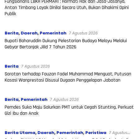
Fungsionaris LBKH PERMAHI : Hormati Hak dan Jasa-Jasanya,
Anton Timbang Layak Dinilai Secara Utuh, Bukan Dihakimi Opini
Publik
Berita
,
Daerah
,
Pemerintah
7 Agustus 2026
Bupati Baharuddin Dukung Pelestarian Budaya Melayu Melalui
Gebyar Bertanjak Jilid 7 Tahun 2026
Berita
7 Agustus 2026
Sorotan terhadap Fauzan Fadel Muhammad Menguat, Putusan
Kasasi Wanprestasi Disusul Dugaan Penggelapan Jabatan
Berita
,
Pemerintah
7 Agustus 2026
Pemdes Suka Maju Salurkan PMT untuk Cegah Stunting, Perkuat
Gizi Ibu dan Anak
Berita Utama
,
Daerah
,
Pemerintah
,
Peristiwa
7 Agustus