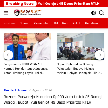
Langsung
rga , Bupati Yuli Genjot 49 Desa Prioritas RTLH
Breaking News
F
ke
konten
Nasional
Daerah
Pemerintah
TNI
Polri
Politik
Peristiwa
Fungsionaris LBKH PERMAHI :
Bupati Baharuddin Dukung
Hormati Hak dan Jasa-Jasanya,
Pelestarian Budaya Melayu
Anton Timbang Layak Dinilai
Melalui Gebyar Bertanjak Jilid 7
Secara Utuh, Bukan Dihakimi Opini
Tahun 2026
Publik
Berita Utama
8 Agustus 2026
Baznas Purworejo Kucurkan Rp290 Jura Untuk 35 Rumaj
Warga , Bupati Yuli Genjot 49 Desa Prioritas RTLH