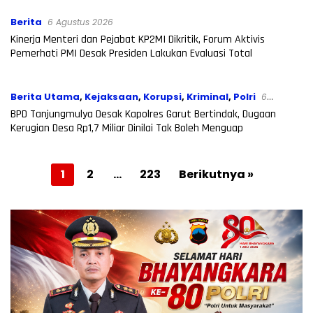
Berita
6 Agustus 2026
Kinerja Menteri dan Pejabat KP2MI Dikritik, Forum Aktivis
Pemerhati PMI Desak Presiden Lakukan Evaluasi Total
Berita Utama
,
Kejaksaan
,
Korupsi
,
Kriminal
,
Polri
6
Agustus 2026
BPD Tanjungmulya Desak Kapolres Garut Bertindak, Dugaan
Kerugian Desa Rp1,7 Miliar Dinilai Tak Boleh Menguap
Paginasi
1
2
…
223
Berikutnya »
pos