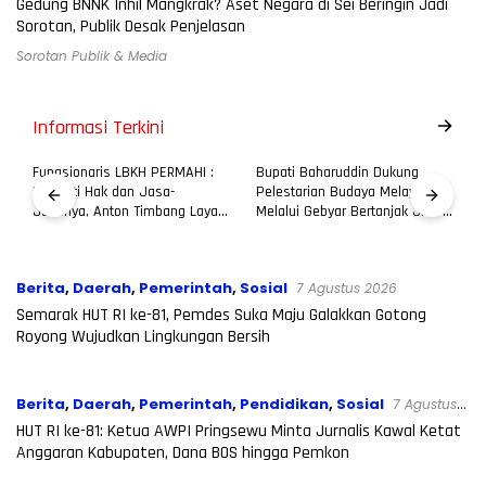
2026
Gedung BNNK Inhil Mangkrak? Aset Negara di Sei Beringin Jadi
Sorotan, Publik Desak Penjelasan
Sorotan Publik & Media
Informasi Terkini
Fungsionaris LBKH PERMAHI :
Bupati Baharuddin Dukung
Hormati Hak dan Jasa-
Pelestarian Budaya Melayu
Jasanya, Anton Timbang Layak
Melalui Gebyar Bertanjak Jilid 7
Dinilai Secara Utuh, Bukan
Tahun 2026
Dihakimi Opini Publik
Berita
,
Daerah
,
Pemerintah
,
Sosial
7 Agustus 2026
Semarak HUT RI ke-81, Pemdes Suka Maju Galakkan Gotong
Royong Wujudkan Lingkungan Bersih
Berita
,
Daerah
,
Pemerintah
,
Pendidikan
,
Sosial
7 Agustus
2026
HUT RI ke-81: Ketua AWPI Pringsewu Minta Jurnalis Kawal Ketat
Anggaran Kabupaten, Dana BOS hingga Pemkon