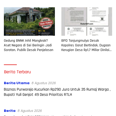
Gedung BNNK Inhil Mangkrak?
BPD Tanjungmulya Desak
Aset Negara di Sei Beringin Jadi
Kapolres Garut Bertindak, Dugaan
Sorotan, Publik Desak Penjelasan
Kerugian Desa Rp1,7 Miliar Dinilai
Tak Boleh Menguap
Radar007.com
Berita Terbaru
Berita Utama
8 Agustus 2026
Baznas Purworejo Kucurkan Rp290 Jura Untuk 35 Rumaj Warga ,
Bupati Yuli Genjot 49 Desa Prioritas RTLH
Berita
8 Agustus 2026