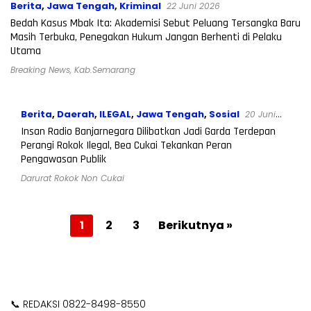
Berita
,
Jawa Tengah
,
Kriminal
22 Juni 2026
Bedah Kasus Mbak Ita: Akademisi Sebut Peluang Tersangka Baru
Masih Terbuka, Penegakan Hukum Jangan Berhenti di Pelaku
Utama
Breaking News
,
Kab.Semarang
Berita
,
Daerah
,
ILEGAL
,
Jawa Tengah
,
Sosial
20 Juni
2026
Insan Radio Banjarnegara Dilibatkan Jadi Garda Terdepan
Perangi Rokok Ilegal, Bea Cukai Tekankan Peran
Pengawasan Publik
Darurat Rokok Non Cukai
Paginasi
1
2
3
Berikutnya »
pos
📞 REDAKSI 0822-8498-8550