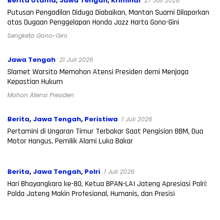
Berita Utama
,
Jawa Tengah
,
Kriminal
27 Juli 2026
Putusan Pengadilan Diduga Diabaikan, Mantan Suami Dilaporkan
atas Dugaan Penggelapan Honda Jazz Harta Gono-Gini
Sengketa Gono-Gini
Jawa Tengah
21 Juli 2026
Slamet Warsito Memohon Atensi Presiden demi Menjaga
Kepastian Hukum
Mohon Atensi Presiden
Berita
,
Jawa Tengah
,
Peristiwa
1 Juli 2026
Pertamini di Ungaran Timur Terbakar Saat Pengisian BBM, Dua
Motor Hangus, Pemilik Alami Luka Bakar
Berita
,
Jawa Tengah
,
Polri
1 Juli 2026
Hari Bhayangkara ke-80, Ketua BPAN-LAI Jateng Apresiasi Polri:
Polda Jateng Makin Profesional, Humanis, dan Presisi