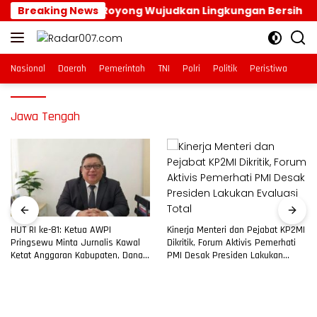
Langsung
Galakkan Gotong Royong Wujudkan Lingkungan Bersih
Breaking News
ke
konten
Nasional
Daerah
Pemerintah
TNI
Polri
Politik
Peristiwa
Jawa Tengah
Kinerja Menteri dan Pejabat KP2MI
HUT RI ke-81: Ketua AWPI
Dikritik, Forum Aktivis Pemerhati
Pringsewu Minta Jurnalis Kawal
PMI Desak Presiden Lakukan
Ketat Anggaran Kabupaten, Dana
Evaluasi Total
BOS hingga Pemkon