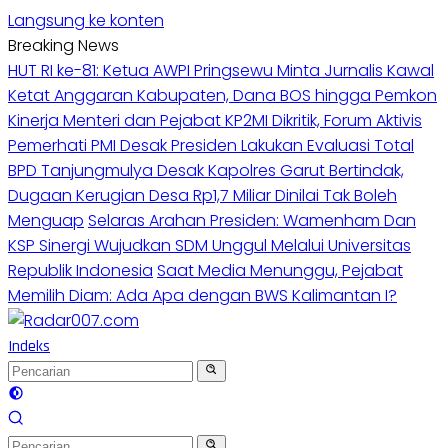
Langsung ke konten
Breaking News
HUT RI ke-81: Ketua AWPI Pringsewu Minta Jurnalis Kawal
Ketat Anggaran Kabupaten, Dana BOS hingga Pemkon
Kinerja Menteri dan Pejabat KP2MI Dikritik, Forum Aktivis
Pemerhati PMI Desak Presiden Lakukan Evaluasi Total
BPD Tanjungmulya Desak Kapolres Garut Bertindak,
Dugaan Kerugian Desa Rp1,7 Miliar Dinilai Tak Boleh
Menguap
Selaras Arahan Presiden: Wamenham Dan
KSP Sinergi Wujudkan SDM Unggul Melalui Universitas
Republik Indonesia
Saat Media Menunggu, Pejabat
Memilih Diam: Ada Apa dengan BWS Kalimantan I?
Indeks