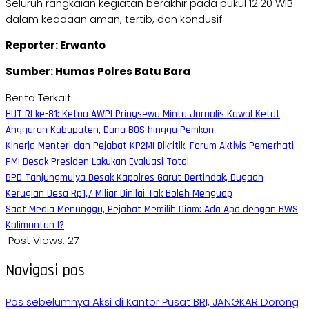
Seluruh rangkaian kegiatan berakhir pada pukul 12.20 WIB
dalam keadaan aman, tertib, dan kondusif.
Reporter: Erwanto
Sumber: Humas Polres Batu Bara
Berita Terkait
HUT RI ke-81: Ketua AWPI Pringsewu Minta Jurnalis Kawal Ketat
Anggaran Kabupaten, Dana BOS hingga Pemkon
Kinerja Menteri dan Pejabat KP2MI Dikritik, Forum Aktivis Pemerhati
PMI Desak Presiden Lakukan Evaluasi Total
BPD Tanjungmulya Desak Kapolres Garut Bertindak, Dugaan
Kerugian Desa Rp1,7 Miliar Dinilai Tak Boleh Menguap
Saat Media Menunggu, Pejabat Memilih Diam: Ada Apa dengan BWS
Kalimantan I?
Post Views:
27
Navigasi pos
Pos sebelumnya
Aksi di Kantor Pusat BRI, JANGKAR Dorong